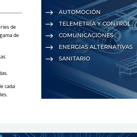
$
AUTOMOCIÓN
$
TELEMETRÍA Y CONTROL
ries de
$
a gama de
COMUNICACIONES
$
ENERGÍAS ALTERNATIVAS
sas
$
SANITARIO
das.
de cada
les.